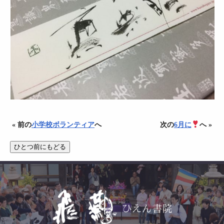
« 前の
小学校ボランティア
へ
次の
6月に
へ »