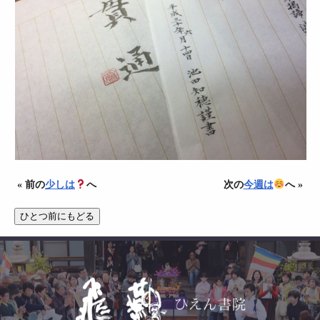
« 前の
少しは
へ
次の
今週は
へ »