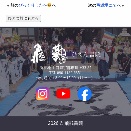
« 前の
びっくりした〜
へ
次の
弓道場にて
へ »
所在地 山口県宇部市川上33-37
TEL.090-1182-6851
受付時間：8:00〜17:00（月〜土）
2026 © 飛䴏書院