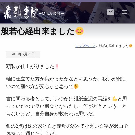
般若心経出来ました
トップページ
» 般若心経出来ました
2018年7月20日
額装が仕上がりました
軸に仕立てた方が良かったかなとも思うが、扱いが難し
いので額の方が安心かと思って
書に関わる者として、いつかは紺紙金泥の写経を
と思
っていたので良い機会となったし、何がどうということ
もないけど、自分自身が救われた思いだ。
銀の2点は妹の家と亡き義母の家へ❣小さい文字が沢山で
気持ちは通じたようだ。