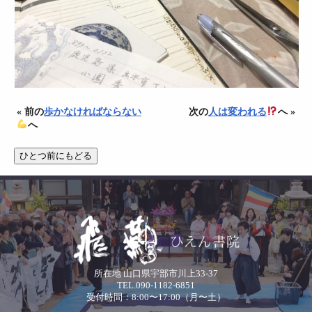
« 前の
歩かなければならない
次の
人は変われる
へ »
へ
所在地 山口県宇部市川上33-37
TEL.090-1182-6851
受付時間：8:00〜17:00（月〜土）