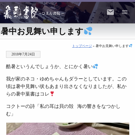
暑中お見舞い申します
トップページ
» 暑中お見舞い申します
2018年7月24日
酷暑というんでしょうか、とにかく暑い
我が家のネコ
・ゆめちゃんもダラーとしています。この
頃は暑中見舞い状もあまり出さなくなりましたが、私か
らの暑中葉書はコレ
コクトーの詩「私の耳は貝の殻 海の響きをなつかし
む」