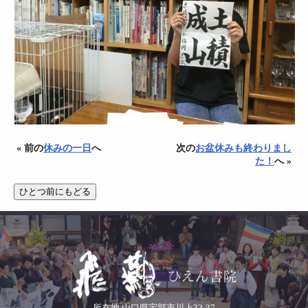
« 前の
休みの一日
へ
次の
お盆休みも終わりまし
た！
へ »