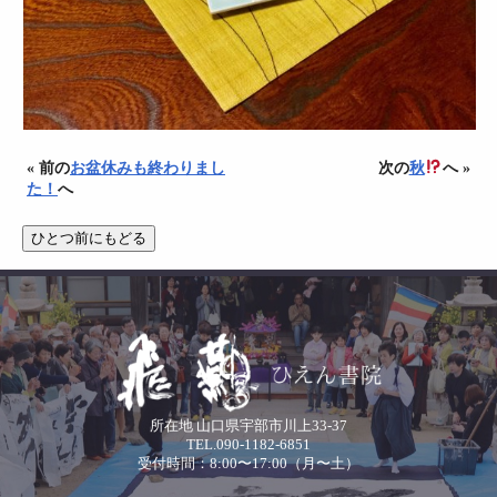
« 前の
お盆休みも終わりまし
次の
秋
へ »
た！
へ
所在地 山口県宇部市川上33-37
TEL.090-1182-6851
受付時間：8:00〜17:00（月〜土）