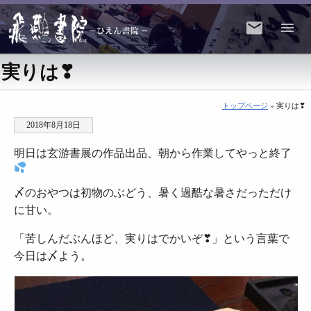
実りは❣
トップページ
» 実りは❣
2018年8月18日
明日は玄游書展の作品出品、朝から作業してやっと終了
〆のおやつは初物のぶどう、暑く過酷な暑さだっただけ
に甘い。
「苦しんだぶんほど、実りはでかいぞ❣」という言葉で
今日は〆よう。