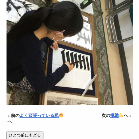
« 前の
よく頑張っている私
次の
挑戦
へ »
へ