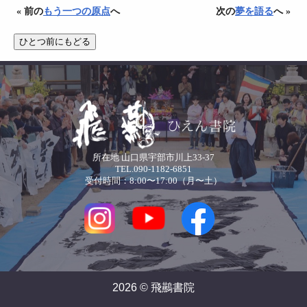
« 前の
もう一つの原点
へ
次の
夢を語る
へ »
所在地 山口県宇部市川上33-37
TEL.090-1182-6851
受付時間：8:00〜17:00（月〜土）
2026 © 飛䴏書院