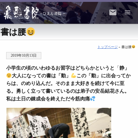
書は腰
トップページ
» 書は腰
2019年10月13日
小学生の頃のいわゆるお習字はどちらかというと
「
静
」
大人になっての書は「動」
この「動」に出会ってか
らは、のめり込んだ。そのまま大好きを続けて今に至
る。勇しく立って書いているのは弟子の安岳結花さん。
私は土日の錬成会を終えただ今筋肉痛