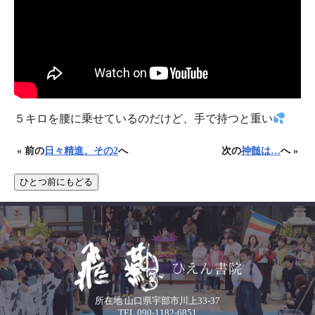
５キロを腰に乗せているのだけど、手で持つと重い
« 前の
日々精進、その2
へ
次の
神髄は…
へ »
所在地 山口県宇部市川上33-37
TEL.090-1182-6851