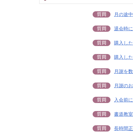
月の途中
退会時に
購入した
購入した
月謝を数
月謝のお
入会前に
書道教室
長時間正