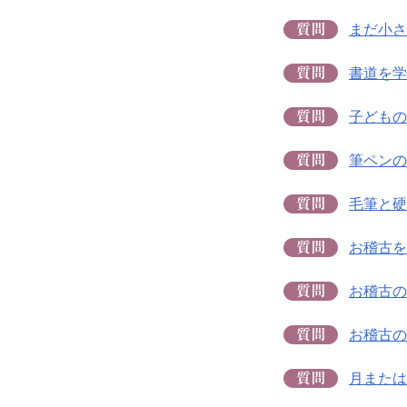
まだ小さ
書道を学
子どもの
筆ペンの
毛筆と硬
お稽古を
お稽古の
お稽古の
月または