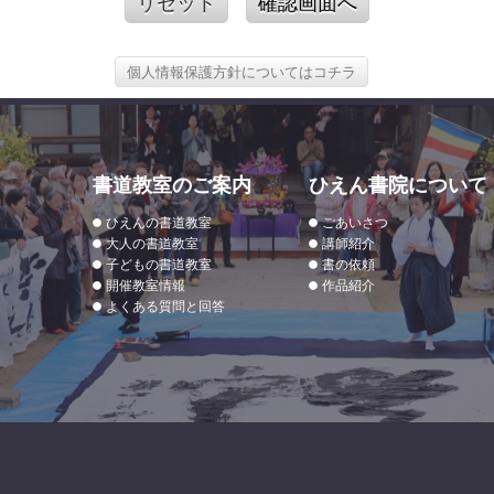
リセット
確認画面へ
個人情報保護方針についてはコチラ
書道教室のご案内
ひえん書院について
ひえんの書道教室
ごあいさつ
大人の書道教室
講師紹介
子どもの書道教室
書の依頼
開催教室情報
作品紹介
よくある質問と回答