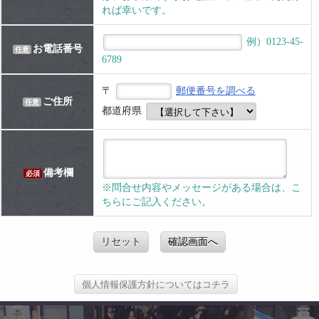
れば幸いです。
例）0123-45-
お電話番号
任意
6789
〒
郵便番号を調べる
ご住所
任意
都道府県
備考欄
必須
※問合せ内容やメッセージがある場合は、こ
ちらにご記入ください。
リセット
確認画面へ
個人情報保護方針についてはコチラ