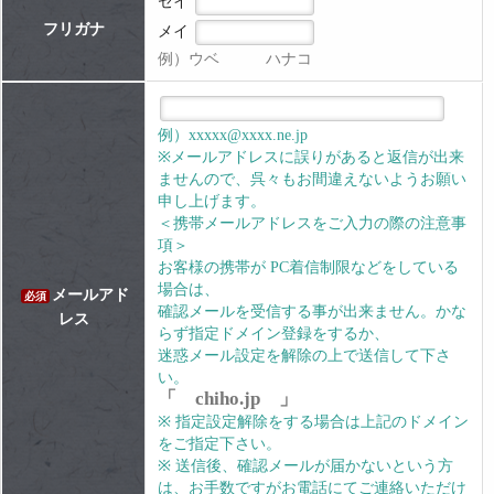
セイ
フリガナ
メイ
例）ウベ ハナコ
例）xxxxx@xxxx.ne.jp
※メールアドレスに誤りがあると返信が出来
ませんので、呉々もお間違えないようお願い
申し上げます。
＜携帯メールアドレスをご入力の際の注意事
項＞
お客様の携帯が PC着信制限などをしている
場合は、
メールアド
必須
確認メールを受信する事が出来ません。かな
レス
らず指定ドメイン登録をするか、
迷惑メール設定を解除の上で送信して下さ
い。
「 chiho.jp 」
※ 指定設定解除をする場合は上記のドメイン
をご指定下さい。
※ 送信後、確認メールが届かないという方
は、お手数ですがお電話にてご連絡いただけ