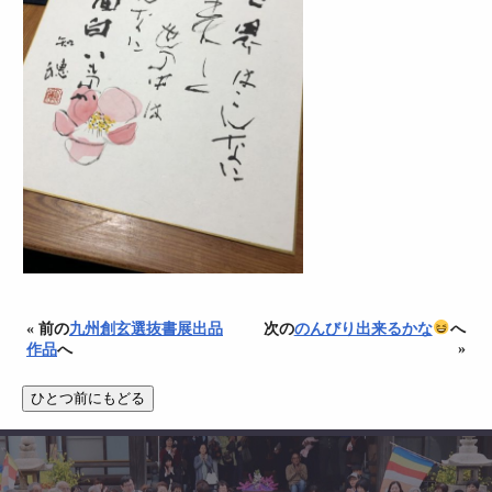
« 前の
九州創玄選抜書展出品
次の
のんびり出来るかな
へ
»
作品
へ