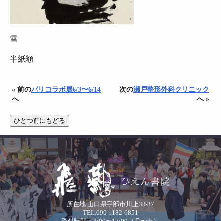
雪
半紙額
« 前の
パリコラボ展6/3〜6/14
次の
瀬戸整形外科クリニック
へ
へ »
所在地 山口県宇部市川上33-37
TEL.090-1182-6851