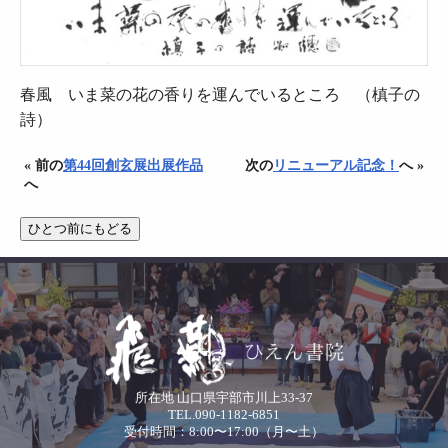
春風 いま菜の花の香りを運んでいるところ （槙子の
詩）
« 前の
第44回創玄展出展作品
次の
リニューアル記念！
へ »
へ
所在地 山口県宇部市川上33-37
TEL.090-1182-6851
受付時間：8:00〜17:00（月〜土）