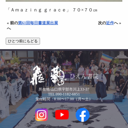
「Ａｍａｚｉｎｇ ｇｒａｃｅ」 ７０×７０㎝
« 前の
第61回毎日書道展出展
次の
近作
へ »
へ
所在地 山口県宇部市川上33-37
TEL.090-1182-6851
受付時間：8:00〜17:00（月〜土）