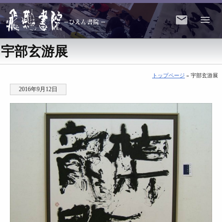
宇部玄游展
トップページ
» 宇部玄游展
2016年9月12日