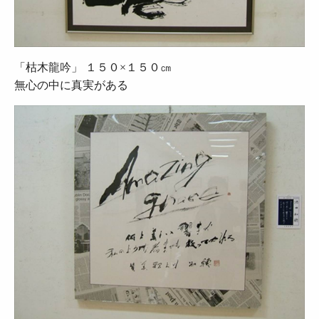
「枯木龍吟」 １５０×１５０㎝
無心の中に真実がある