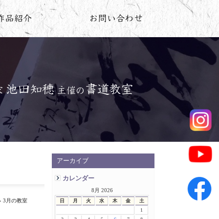
アーカイブ
カレンダー
8月 2026
» 3月の教室
日
月
火
水
木
金
土
1