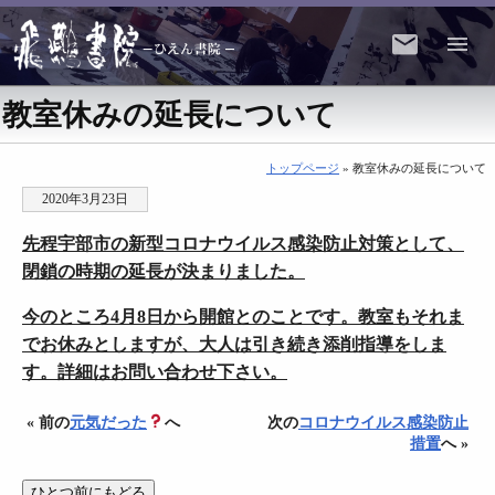
教室休みの延長について
トップページ
» 教室休みの延長について
2020年3月23日
先程宇部市の新型コロナウイルス感染防止対策として、
閉鎖の時期の延長が決まりました。
今のところ4月8日から開館とのことです。教室もそれま
でお休みとしますが、大人は引き続き添削指導をしま
す。詳細はお問い合わせ下さい。
« 前の
元気だった
へ
次の
コロナウイルス感染防止
措置
へ »