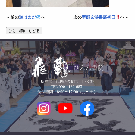
« 前の
道はまだ
へ
次の
宇部玄游書展初日
へ »
所在地 山口県宇部市川上33-37
TEL.090-1182-6851
受付時間：8:00〜17:00（月〜土）