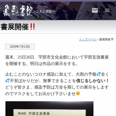
書展開催
トップページ
» 書展開催
2020年7月23日
週末、25日26日、宇部市文化会館において宇部玄游書展
を開催する。明日は作品の展示をする。
止むことのないコロナ感染に加えて、大雨の予報
全く
不安ばかりだが、無事できることを
信じるしかない
どうぞ皆さま、感染予防は万全を期しての展示をします
のでマスクをしてお出かけ下さいませ