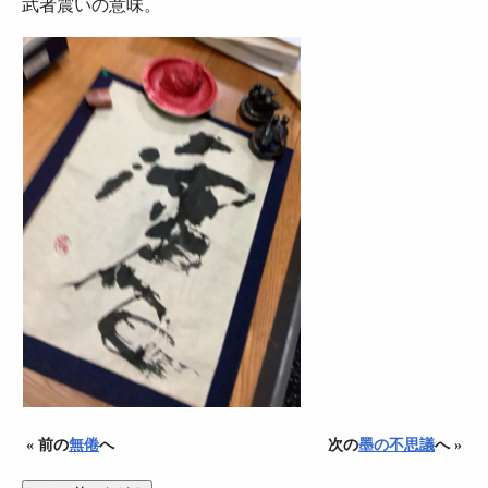
武者震いの意味。
« 前の
無倦
へ
次の
墨の不思議
へ »