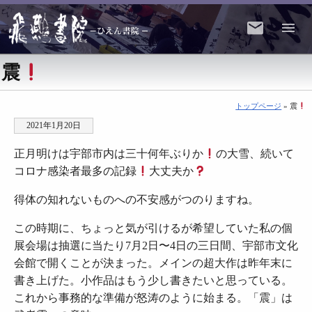
震
トップページ
» 震
2021年1月20日
正月明けは宇部市内は三十何年ぶりか
の大雪、続いて
コロナ感染者最多の記録
大丈夫か
得体の知れないものへの不安感がつのりますね。
この時期に、ちょっと気が引けるが希望していた私の個
展会場は抽選に当たり7月2日〜4日の三日間、宇部市文化
会館で開くことが決まった。メインの超大作は昨年末に
書き上げた。小作品はもう少し書きたいと思っている。
これから事務的な準備が怒涛のように始まる。「震」は