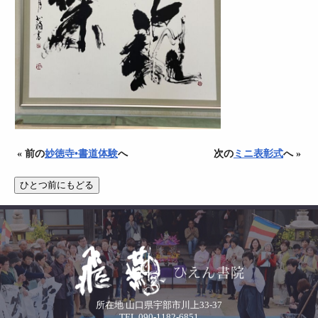
« 前の
妙徳寺•書道体験
へ
次の
ミニ表彰式
へ »
所在地 山口県宇部市川上33-37
TEL.090-1182-6851