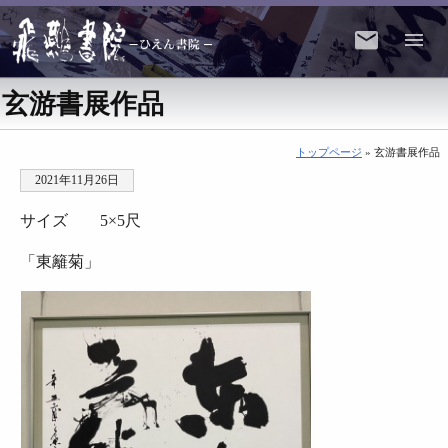
玄游書展作品
トップページ
» 玄游書展作品
2021年11月26日
サイズ 5×5尺
「東籬菊」