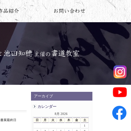
アーカイブ
カレンダー
8月 2026
游書展最終日
日
月
火
水
木
金
土
1