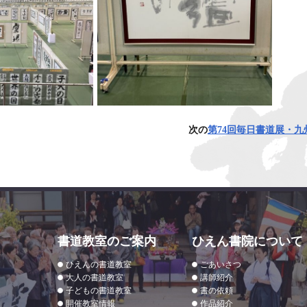
次の
第74回毎日書道展・九
書道教室のご案内
ひえん書院について
ひえんの書道教室
ごあいさつ
大人の書道教室
講師紹介
子どもの書道教室
書の依頼
開催教室情報
作品紹介