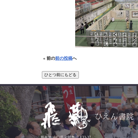
« 前の
前の投稿
へ
所在地 山口県宇部市川上33-37