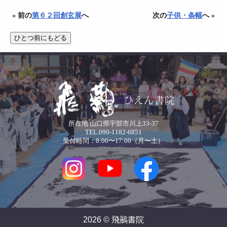
« 前の
第６２回創玄展
へ
次の
子供・条幅
へ »
所在地 山口県宇部市川上33-37
TEL.090-1182-6851
受付時間：8:00〜17:00（月〜土）
2026 © 飛䴏書院