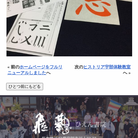
« 前の
ホームページをフルリ
次の
ヒストリア宇部体験教室
ニューアルしました
へ
へ »