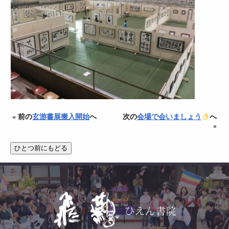
« 前の
玄游書展搬入開始
へ
次の
会場で会いましょう
へ
»