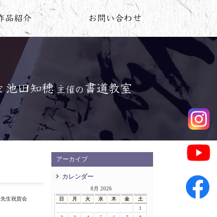
アーカイブ
カレンダー
8月 2026
堀先生祝賀会
日
月
火
水
木
金
土
1