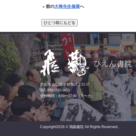
« 前の
大琳先生個展
へ
所在地 山口県宇部市川上33-37
TEL.090-1182-6851
受付時間：8:00〜17:00（月〜土）
Copyright
2026 © 飛䴏書院
All Rights Reserved..