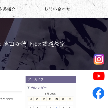
アーカイブ
カレンダー
8月 2026
金先生祝賀会
日
月
火
水
木
金
土
1