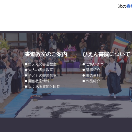
次の
春
書道教室のご案内
ひえん書院について
ひえんの書道教室
ごあいさつ
大人の書道教室
講師紹介
子どもの書道教室
書の依頼
開催教室情報
作品紹介
よくある質問と回答