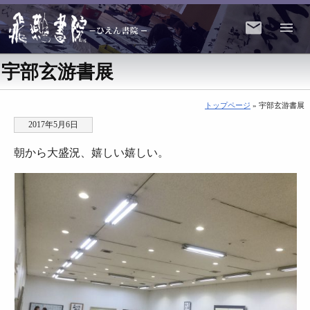
宇部玄游書展
トップページ
» 宇部玄游書展
2017年5月6日
朝から大盛況、嬉しい嬉しい。