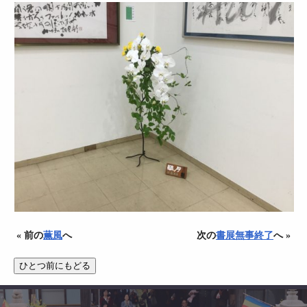
« 前の
薫風
へ
次の
書展無事終了
へ »