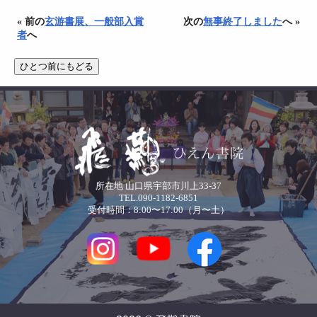
« 前の
玄游書展、一般部入賞
次の
無事終了しました
へ »
者
へ
所在地 山口県宇部市川上33-37
TEL.090-1182-6851
受付時間：8:00〜17:00（月〜土）