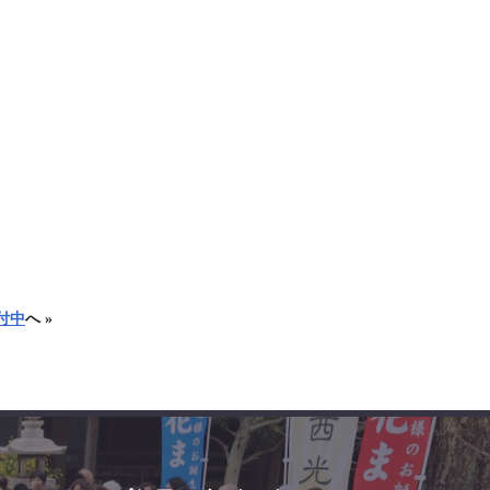
付中
へ »