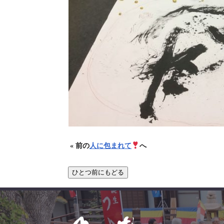
« 前の
人に包まれて
へ