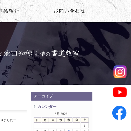
アーカイブ
カレンダー
8月 2026
わりましたー
日
月
火
水
木
金
土
1