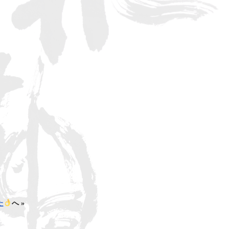
た
へ »