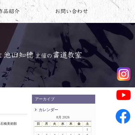
アーカイブ
カレンダー
8月 2026
、石橋美術館
日
月
火
水
木
金
土
1