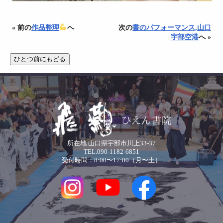
« 前の
作品整理
へ
次の
書のパフォーマンス,山口
宇部空港
へ »
所在地 山口県宇部市川上33-37
TEL.090-1182-6851
受付時間：8:00〜17:00（月〜土）