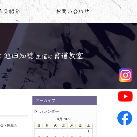
アーカイブ
カレンダー
8月 2026
総会・懇親会
日
月
火
水
木
金
土
1