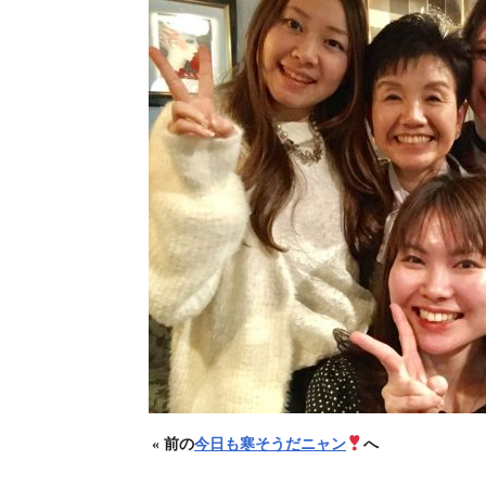
« 前の
今日も寒そうだニャン
へ