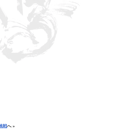
挑戦
へ »