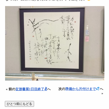
次の
準備から片付けまで
へ
« 前の
玄游書展1日目終了✌️
へ
»