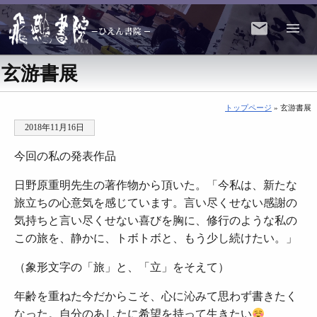
玄游書展
トップページ
» 玄游書展
2018年11月16日
今回の私の発表作品
日野原重明先生の著作物から頂いた。「今私は、新たな
旅立ちの心意気を感じています。言い尽くせない感謝の
気持ちと言い尽くせない喜びを胸に、修行のような私の
この旅を、静かに、トボトボと、もう少し続けたい。」
（象形文字の「旅」と、「立」をそえて）
年齢を重ねた今だからこそ、心に沁みて思わず書きたく
なった。自分のあしたに希望を持って生きたい