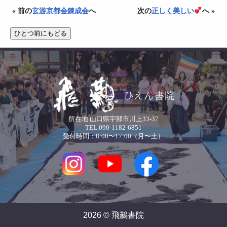
« 前の
玄游京都会錬成会
へ
次の
正しく美しい
へ »
所在地 山口県宇部市川上33-37
TEL.090-1182-6851
受付時間：8:00〜17:00（月〜土）
2026 © 飛䴏書院