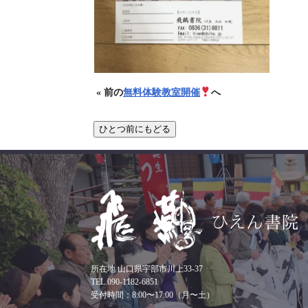
« 前の
無料体験教室開催
へ
所在地 山口県宇部市川上33-37
TEL.090-1182-6851
受付時間：8:00〜17:00（月〜土）