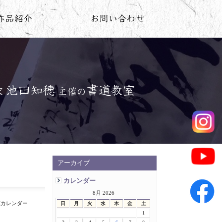
アーカイブ
カレンダー
8月 2026
知穂カレンダー
日
月
火
水
木
金
土
1