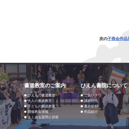
次の
子燕会作品
書道教室のご案内
ひえん書院について
ひえんの書道教室
ごあいさつ
大人の書道教室
講師紹介
子どもの書道教室
書の依頼
開催教室情報
作品紹介
よくある質問と回答