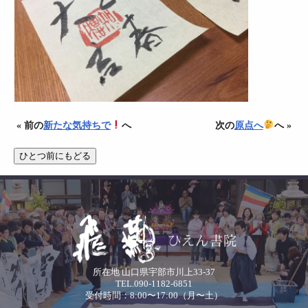
« 前の
新たな気持ちで
へ
次の
原点へ
へ »
所在地 山口県宇部市川上33-37
TEL.090-1182-6851
受付時間：8:00〜17:00（月〜土）