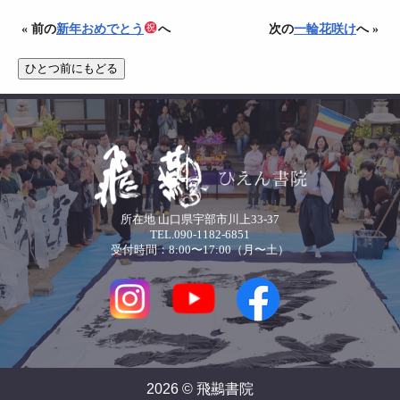
« 前の
新年おめでとう
へ
次の
一輪花咲け
へ »
所在地 山口県宇部市川上33-37
TEL.090-1182-6851
受付時間：8:00〜17:00（月〜土）
2026 © 飛䴏書院