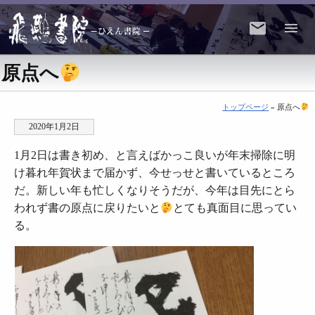
原点へ
トップページ
» 原点へ
2020年1月2日
1月2日は書き初め、と言えばかっこ良いが年末掃除に明
け暮れ年賀状まで届かず、今せっせと書いているところ
だ。新しい年も忙しくなりそうだが、今年は目先にとら
われず書の原点に戻りたいと
とても真面目に思ってい
る。