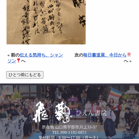
« 前の
伝える気持ち、シャン
次の
毎日書道展、今日から
ソン
へ
へ »
所在地 山口県宇部市川上33-37
TEL.090-1182-6851
受付時間：8:00〜17:00（月〜土）