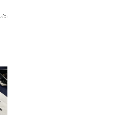
した。
！