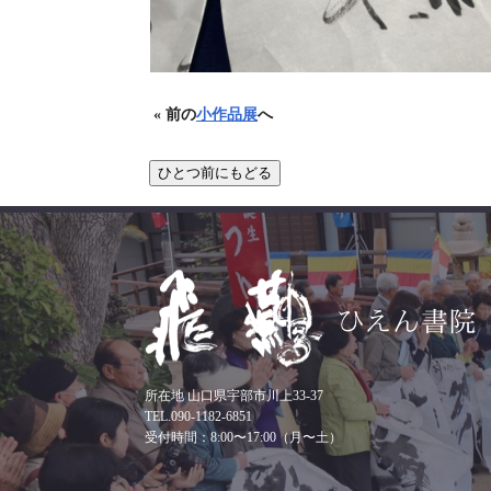
« 前の
小作品展
へ
所在地 山口県宇部市川上33-37
TEL.090-1182-6851
受付時間：8:00〜17:00（月〜土）