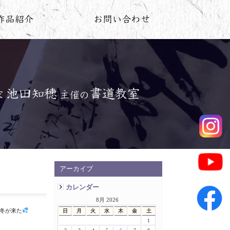
アーカイブ
カレンダー
8月 2026
 冬が来た
日
月
火
水
木
金
土
1