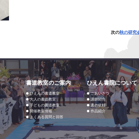
次の
秋の研究
書道教室のご案内
ひえん書院について
ひえんの書道教室
ごあいさつ
大人の書道教室
講師紹介
子どもの書道教室
書の依頼
開催教室情報
作品紹介
よくある質問と回答