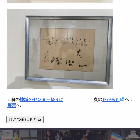
« 前の
地域のセンター祭りに
次の
冬が来た
へ »
展示
へ