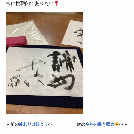
常に挑戦的でありたい
« 前の
終わりは始まり
へ
次の
今年の書き収め
へ »