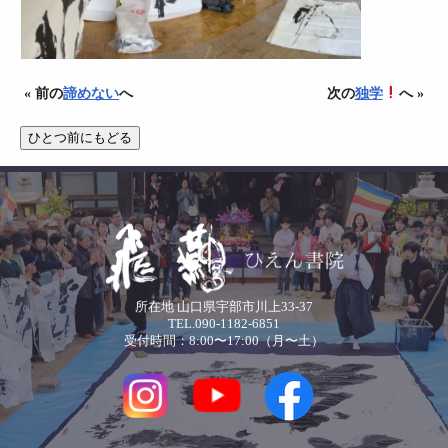
« 前の
諦めない
へ
次の
独学
へ »
所在地 山口県宇部市川上33-37
TEL.090-1182-6851
受付時間：8:00〜17:00（月〜土）