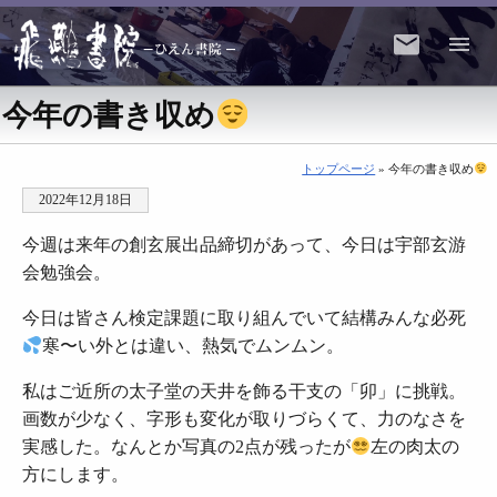
今年の書き収め
トップページ
» 今年の書き収め
2022年12月18日
今週は来年の創玄展出品締切があって、今日は宇部玄游
会勉強会。
今日は皆さん検定課題に取り組んでいて結構みんな必死
寒〜い外とは違い、熱気でムンムン。
私はご近所の太子堂の天井を飾る干支の「卯」に挑戦。
画数が少なく、字形も変化が取りづらくて、力のなさを
実感した。なんとか写真の2点が残ったが
左の肉太の
方にします。