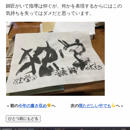
師匠がいて指導は仰ぐが、何かを表現するからにはこの
気持ちを失ってはダメだと思っています。
« 前の
今年の書き収め
へ
次の
慌ただしい中でも
へ »