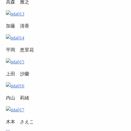
高森 雅之
加藤 清香
平岡 恵里花
上田 沙蘭
内山 莉緒
木本 さえこ