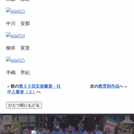
中川 安那
柳井 実里
手嶋 早紀
« 前の
第３５回玄游書展・社
次の
教育部作品
へ »
中入賞者（２）
へ