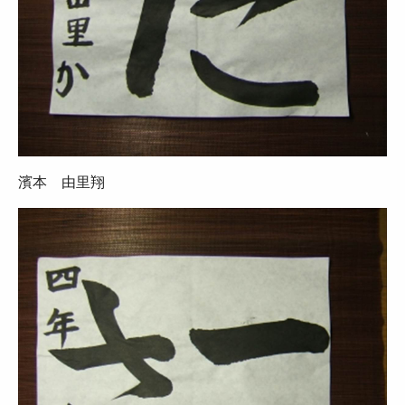
濱本 由里翔