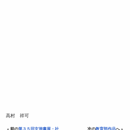
高村 祥可
« 前の
第３５回玄游書展・社
次の
教育部作品
へ »