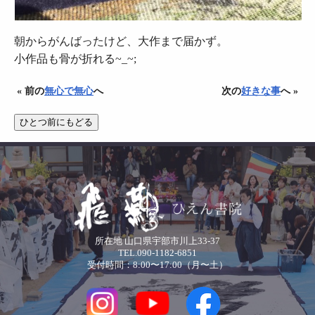
朝からがんばったけど、大作まで届かず。
小作品も骨が折れる~_~;
« 前の
無心で無心
へ
次の
好きな事
へ »
所在地 山口県宇部市川上33-37
TEL.090-1182-6851
受付時間：8:00〜17:00（月〜土）