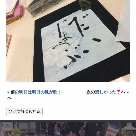
« 前の
明日は明日の風が吹く
次の
楽しかった
へ »
へ