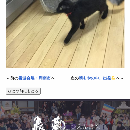
« 前の
書游会展・周南市
へ
次の
朝もやの中、出発
へ »