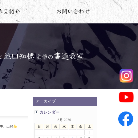
アーカイブ
カレンダー
8月 2026
の中、出発
日
月
火
水
木
金
土
1