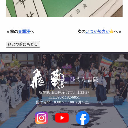
« 前の
春爛漫
へ
次の
いつか努力が
へ »
所在地 山口県宇部市川上33-37
TEL.090-1182-6851
受付時間：8:00〜17:00（月〜土）